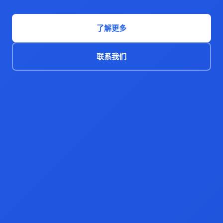
了解更多
联系我们