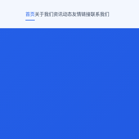
首页
关于我们
资讯动态
友情链接
联系我们