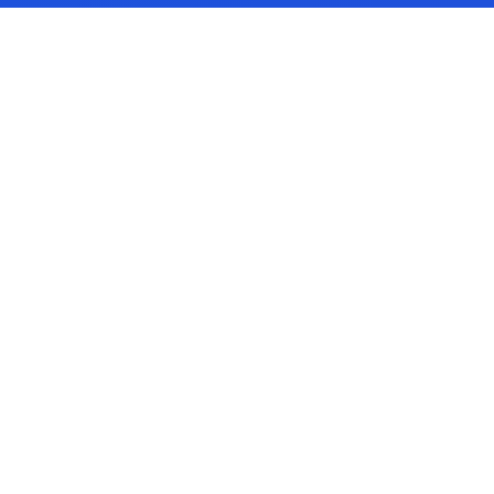
ABOUT US
关于我们