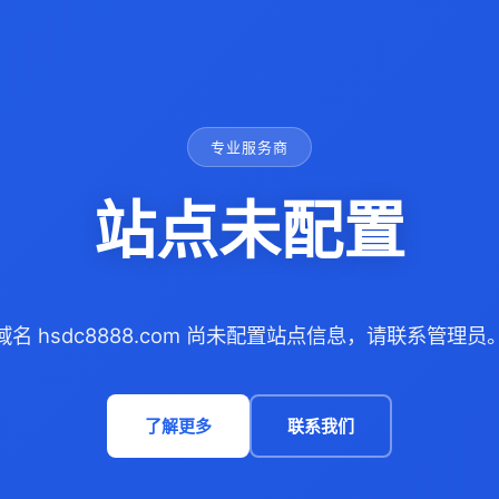
专业服务商
站点未配置
域名 hsdc8888.com 尚未配置站点信息，请联系管理员
了解更多
联系我们