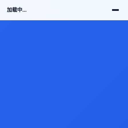
加载中...