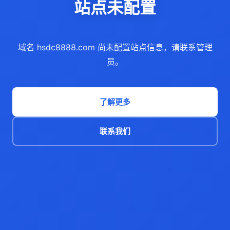
站点未配置
域名 hsdc8888.com 尚未配置站点信息，请联系管理
员。
了解更多
联系我们